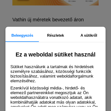
Vathin új méretek bevezető áron
2025.11.03
Beleegyezés
Részletek
A sütikről
Most mindkét új méret bevezető áron érhető el:
300 000 Ft
helyett nettó 200 000 Ft-ért!
Tovább
Ez a weboldal sütiket használ
Sütiket használunk a tartalmak és hirdetések
személyre szabásához, közösségi funkciók
biztosításához, valamint weboldalforgalmunk
elemzéséhez.
Ezenkívül közösségi média-, hirdető- és
elemező partnereinkkel megosztjuk az Ön
weboldalhasználatra vonatkozó adatait, akik
kombinálhatják adatokat más olyan adatokkal,
amelyeket Ön adott meg számukra vagy az Ön