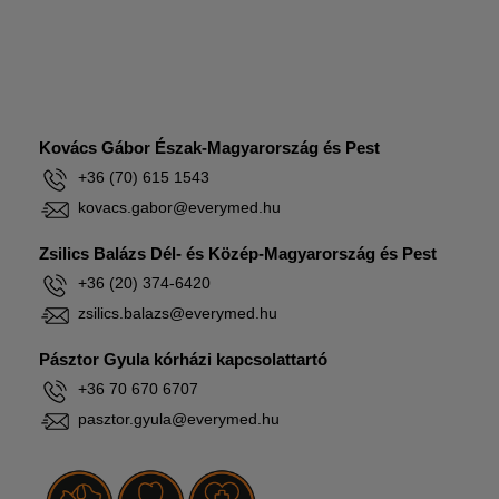
Kovács Gábor Észak-Magyarország és Pest
+36 (70) 615 1543
kovacs.gabor@everymed.hu
Zsilics Balázs Dél- és Közép-Magyarország és Pest
+36 (20) 374-6420
zsilics.balazs@everymed.hu
Pásztor Gyula kórházi kapcsolattartó
+36 70 670 6707
pasztor.gyula@everymed.hu