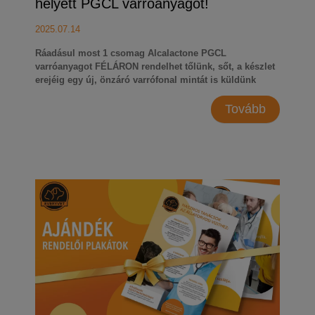
helyett PGCL varróanyagot!
2025.07.14
Ráadásul most 1 csomag Alcalactone PGCL
varróanyagot FÉLÁRON rendelhet tőlünk, sőt, a készlet
erejéig egy új, önzáró varrófonal mintát is küldünk
ajándékba!
PRÓBÁLJA KI MOST!
Tovább