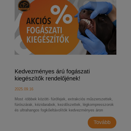
Kedvezményes árú fogászati
kiegészítők rendelőjének!
2025.09.16
Most -többek között- fúrófejek, extrakciós műszerszettek,
fúrószárak, kézidarabok, kezdőszettek, légkompresszorok
és ultrahangos fogkőeltávolítók kedvezményes áron
érhetők el!
Tovább