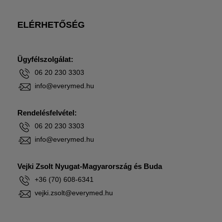
ELÉRHETŐSÉG
Ügyfélszolgálat:
06 20 230 3303
info@everymed.hu
Rendelésfelvétel:
06 20 230 3303
info@everymed.hu
Vejki Zsolt Nyugat-Magyarország és Buda
+36 (70) 608-6341
vejki.zsolt@everymed.hu