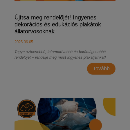
Újítsa meg rendelőjét! Ingyenes
dekorációs és edukációs plakátok
állatorvosoknak
2025.06.05
Tegye színesebbé, informatívabbá és barátságosabbá
rendelőjét – rendelje meg most ingyenes plakátjainkat!
Tovább