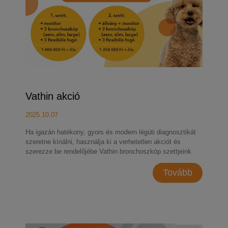
Vathin akció
2025.10.07
Ha igazán hatékony, gyors és modern légúti diagnosztikát
szeretne kínálni, használja ki a verhetetlen akciót és
szerezze be rendelőjébe Vathin bronchoszkóp szettjeink
egyikét, most exkluzív 500 000 Ft-os kedvezménnyel!
Tovább