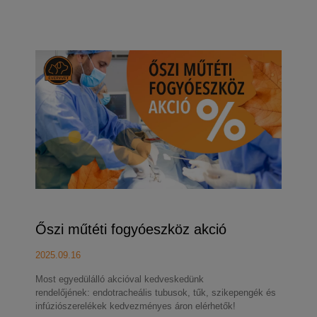
Őszi műtéti fogyóeszköz akció
2025.09.16
Most egyedülálló akcióval kedveskedünk
rendelőjének: endotracheális tubusok, tűk, szikepengék és
infúziószerelékek kedvezményes áron elérhetők!