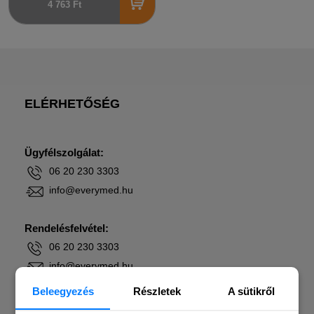
4 763 Ft
ELÉRHETŐSÉG
Ügyfélszolgálat:
06 20 230 3303
info@everymed.hu
Rendelésfelvétel:
06 20 230 3303
info@everymed.hu
Beleegyezés
Részletek
A sütikről
Vejki Zsolt Nyugat-Magyarország és Buda