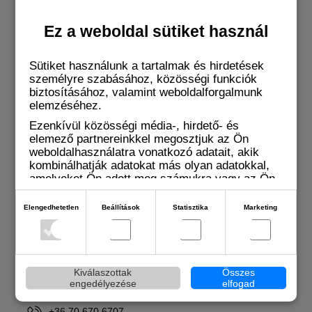
+36 (70) 608-6341
vejki.zsolt@everymed.hu
Ez a weboldal sütiket használ
Sütiket használunk a tartalmak és hirdetések
személyre szabásához, közösségi funkciók
biztosításához, valamint weboldalforgalmunk
elemzéséhez.
Ezenkívül közösségi média-, hirdető- és
elemező partnereinkkel megosztjuk az Ön
weboldalhasználatra vonatkozó adatait, akik
Kovács Gábor Észak-Magyarország és Pest
kombinálhatják adatokat más olyan adatokkal,
amelyeket Ön adott meg számukra vagy az Ön
+36 (70) 615 1543
által használt más szolgáltatásokból gyűjtöttek.
kovacs.gabor@everymed.hu
Elengedhetetlen
Beállítások
Statisztika
Marketing
Zsilics Balázs Dél- és Közép-Magyarország és Pest
+36 (20) 374-6420
zsilics.balazs@everymed.hu
Kiválaszottak
Összes
engedélyezése
elfogad
Pásztor Gyula kórházi kapcsolattartó
+36 70 670 6707