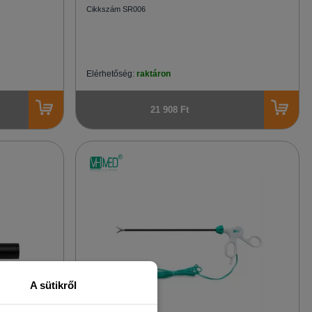
Cikkszám SR006
Elérhetőség:
raktáron
21 908 Ft
A sütikről