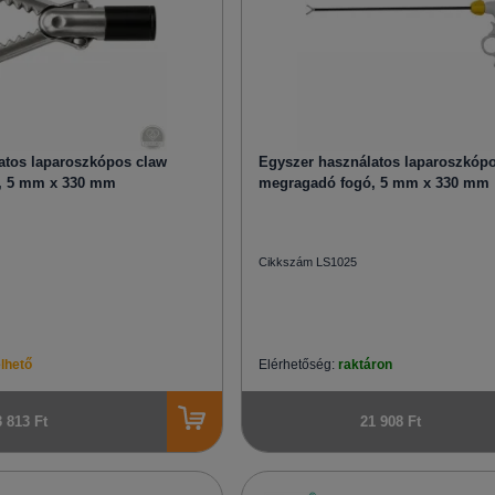
atos laparoszkópos claw
Egyszer használatos laparoszkópo
, 5 mm x 330 mm
megragadó fogó, 5 mm x 330 mm
Cikkszám LS1025
lhető
Elérhetőség:
raktáron
3 813 Ft
21 908 Ft