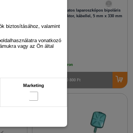
s bélfogó, 5
Egyszer használatos laparoszkópos bipoláris
maryland disszektor, kábellel, 5 mm x 330 mm
k biztosításához, valamint
Cikkszám LS2002
boldalhasználatra vonatkozó
zámukra vagy az Ön által
Elérhetőség:
raktáron
50 800 Ft
Marketing