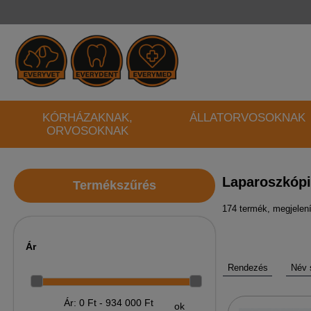
KÓRHÁZAKNAK,
ÁLLATORVOSOKNAK
ORVOSOKNAK
Laparoszkópi
Termékszűrés
174 termék,
megjelení
Ár
Rendezés
Név 
Ár: 0 Ft - 934 000 Ft
ok