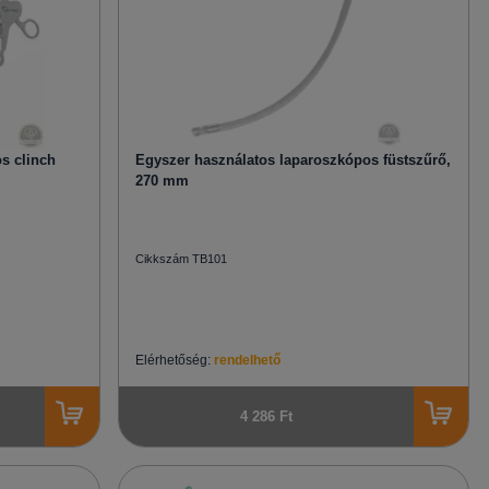
s clinch
Egyszer használatos laparoszkópos füstszűrő,
270 mm
Cikkszám TB101
Elérhetőség:
rendelhető
4 286 Ft