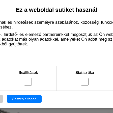
Ez a weboldal sütiket használ
atos laparoszkópos babcock
Egyszer használatos laparoszkópo
30 mm
mm x 330 mm
lmak és hirdetések személyre szabásához, közösségi funkció
éséhez.
Cikkszám LS1023
, hirdető- és elemező partnereinkkel megosztjuk az Ön we
ák adatokat más olyan adatokkal, amelyeket Ön adott meg s
ból gyűjtöttek.
lhető
Elérhetőség:
rendelhető
3 813 Ft
23 813 Ft
Beállítások
Statisztika
Összes elfogad