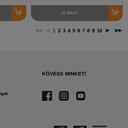
21 908 Ft
1
2
3
4
5
6
7
8
9
10
KÖVESS MINKET!
égek