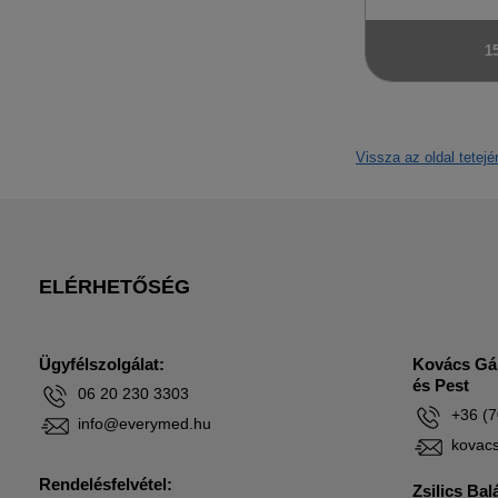
Vezetőrúd
L
1
XL
Vissza az oldal tetejé
ELÉRHETŐSÉG
Ügyfélszolgálat:
Kovács Gá
és Pest
06 20 230 3303
+36 (7
info@everymed.hu
kovac
Rendelésfelvétel:
Zsilics Bal