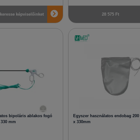
 keresse képviselőinket
28 575 Ft
tos bipoláris ablakos fogó
Egyszer használatos endobag 200
x 330 mm
x 330mm