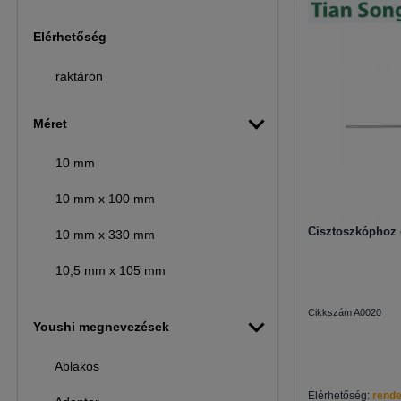
Elérhetőség
raktáron
Méret
10 mm
10 mm x 100 mm
Cisztoszkóphoz 
10 mm x 330 mm
10,5 mm x 105 mm
10,5 mm x 180 mm
Cikkszám A0020
Youshi megnevezések
10,5 mm x 95 mm
Ablakos
10x330mm,110x180mm, 200 ml
Elérhetőség:
rende