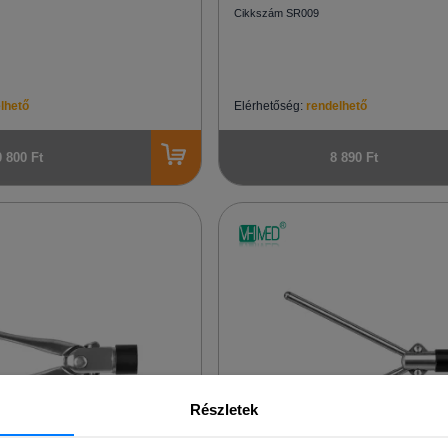
Cikkszám SR009
lhető
Elérhetőség:
rendelhető
0 800 Ft
8 890 Ft
Részletek