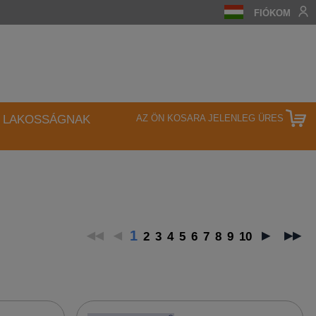
FIÓKOM
LAKOSSÁGNAK
AZ ÖN KOSARA JELENLEG ÜRES
1
2
3
4
5
6
7
8
9
10