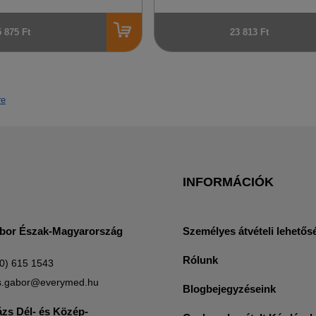
5 875 Ft
23 813 Ft
re
INFORMÁCIÓK
bor Észak-Magyarország
Személyes átvételi lehetős
Rólunk
0) 615 1543
s.gabor@everymed.hu
Blogbejegyzéseink
ázs Dél- és Közép-